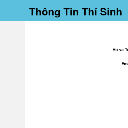
Thông Tin Thí Sinh
Ho va T
Ema