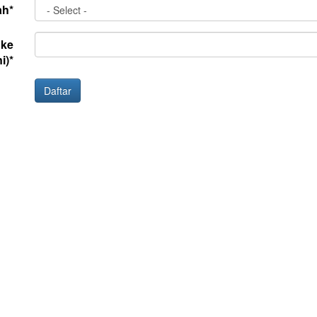
ah*
 ke
i)*
Daftar