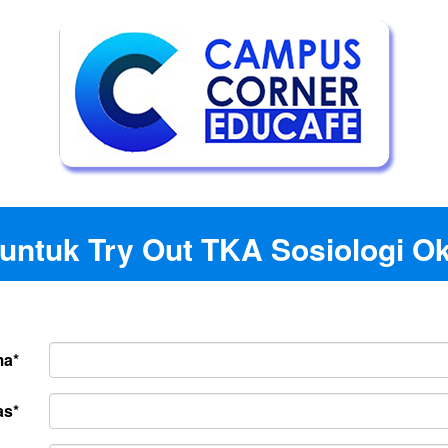
 untuk Try Out TKA Sosiologi O
a*
as*