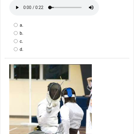
a.
b.
c.
d.