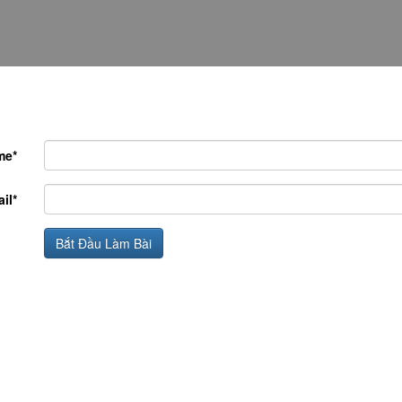
me*
il*
Bắt Đầu Làm Bài