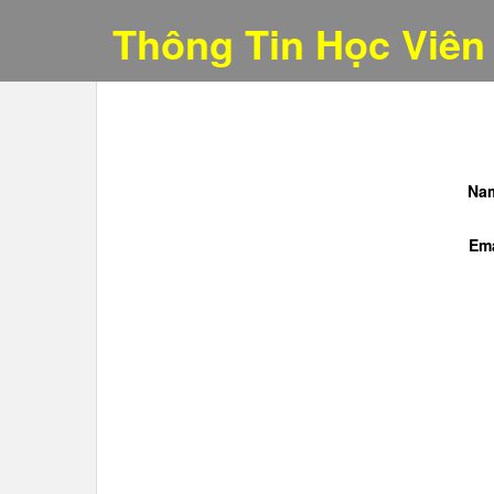
Thông Tin Học Viên
Na
Ema