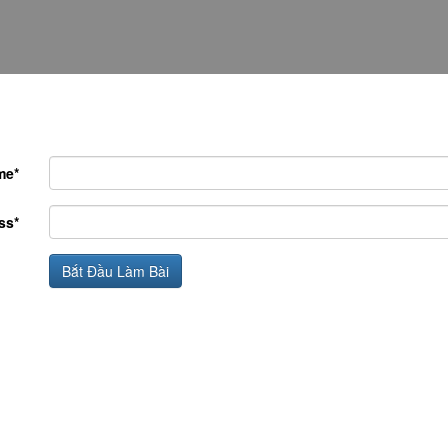
me*
ss*
Bắt Đầu Làm Bài