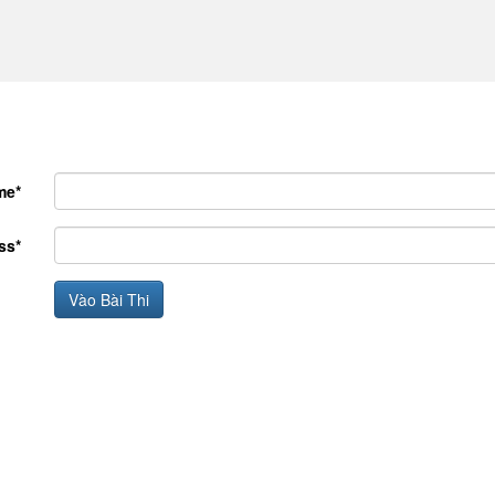
me*
ss*
Vào Bài Thi