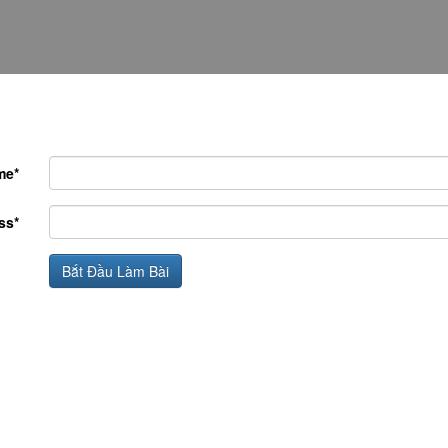
me*
ss*
Bắt Đầu Làm Bài