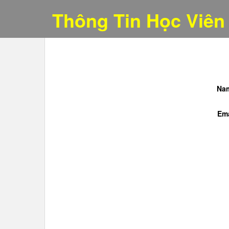
Thông Tin Học Viên
Na
Ema