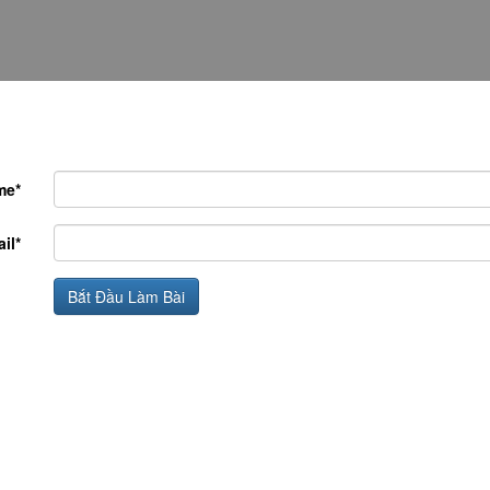
me*
il*
Bắt Đầu Làm Bài