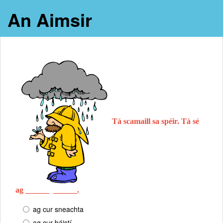
An Aimsir
Tá scamaill sa spéir. Tá sé
ag ______ ______.
ag cur sneachta
ag cur báistí