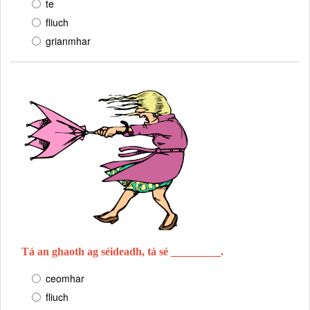
te
fliuch
grianmhar
Tá an ghaoth ag séideadh, tá sé _________.
ceomhar
fliuch