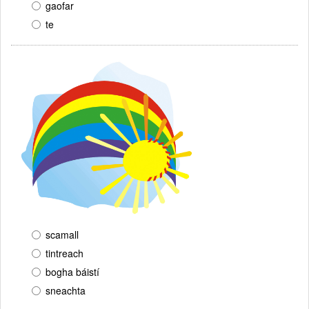
gaofar
te
scamall
tintreach
bogha báistí
sneachta