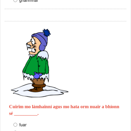
grianmhar
Cuirim mo lámhainní agus mo hata orm nuair a bhíonn
sé __________.
fuar