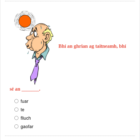
Bhí an ghrian ag taitneamh, bhí
sé an _______.
fuar
te
fliuch
gaofar