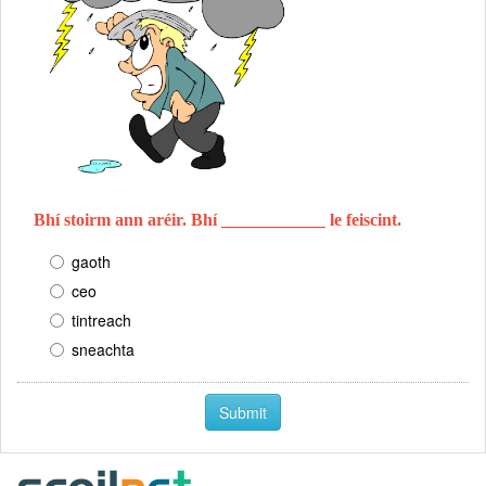
Bhí stoirm ann aréir. Bhí ____________ le feiscint.
gaoth
ceo
tintreach
sneachta
Submit