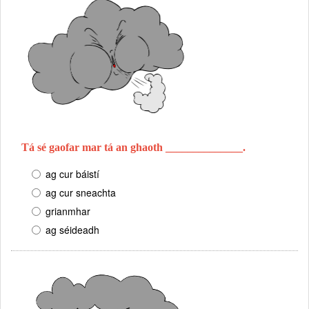
Tá sé gaofar mar tá an ghaoth ______________.
ag cur báistí
ag cur sneachta
grianmhar
ag séideadh