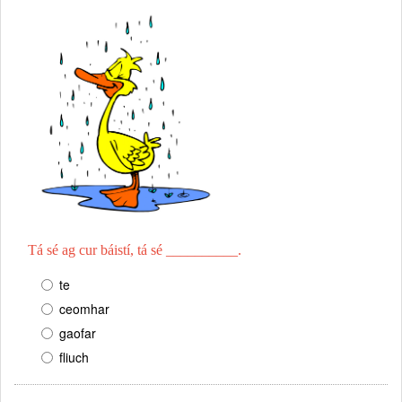
Tá sé ag cur báistí, tá sé __________.
te
ceomhar
gaofar
fliuch