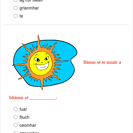
grianmhar
te
Bíonn sé te nuair a
bhíonn sé ___________.
fuar
fliuch
ceomhar