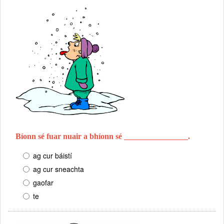
Bíonn sé fuar nuair a bhíonn sé ________________.
ag cur báistí
ag cur sneachta
gaofar
te