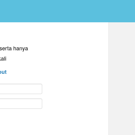
eserta hanya
ali
out